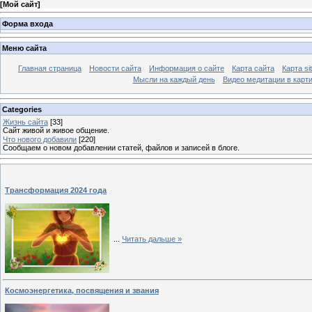
[
Мой сайт
]
Форма входа
Меню сайта
Главная страница
Новости сайта
Информация о сайте
Карта сайта
Карта s
Мысли на каждый день
Видео медитации в карт
Categories
Жизнь сайта
[33]
Сайт живой и живое общение.
Что нового добавили
[220]
Сообщаем о новом добавлении статей, файлов и записей в блоге.
Трансформация 2024 года
...
Читать дальше »
Космоэнергетика, посвящения и звания